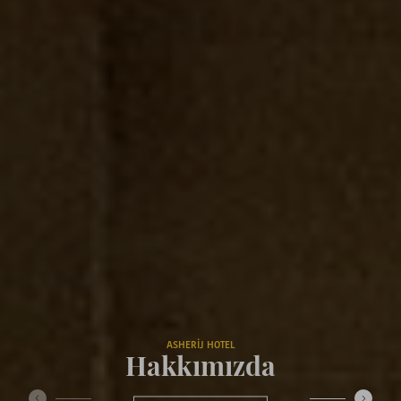
ASHERIJ HOTEL
Hakkımızda
‹
›