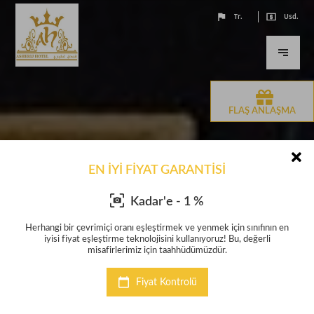
Tr.
Usd.
FLAŞ ANLAŞMA
EN İYI FIYAT GARANTISI
Kadar'e - 1 %
ın en
Herhangi bir çevrimiçi oranı eşleştirmek ve yenmek için sınıfının en
Herh
iyisi fiyat eşleştirme teknolojisini kullanıyoruz! Bu, değerli
misafirlerimiz için taahhüdümüzdür.
Fiyat Kontrolü