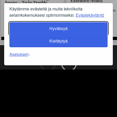
Executive-sviitti
huone - Twin/Double
Käytämme evästeitä ja muita tekniikoita
This air-conditioned room has
This air-conditioned room has a
selainkokemuksesi optimoimiseksi.
Evästekäytäntö
flat-screen TV, a ...
flat-screen TV, a ...
Hyväksyä
Kieltäytyä
Lue lisää
Lue lisää
Asetukset
‹
›
01
03