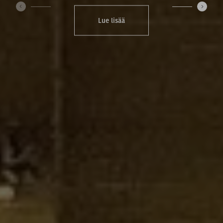
‹
›
Lue lisää