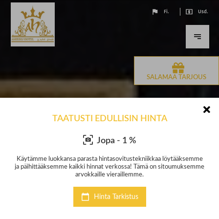
Fi.
Usd.
SALAMAA TARJOUS
TAATUSTI EDULLISIN HINTA
Jopa - 1 %
semme
Käytämme luokkansa parasta hintasovitustekniikkaa löytääksemme
Käyt
semme
ja päihittääksemme kaikki hinnat verkossa! Tämä on sitoumuksemme
ja p
arvokkaille vieraillemme.
Hinta Tarkistus